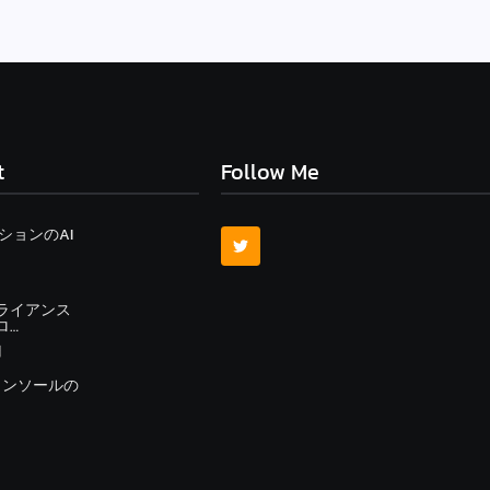
t
Follow Me
ーションのAI
ライアンス
ロ…
日
理コンソールの
日