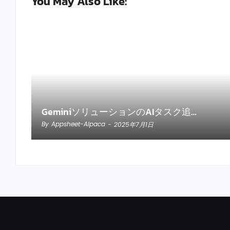
You May Also Like:
GeminiソリューションのAIタスク追…
By
Appsheet-Alpaca
-
2025年7月1日