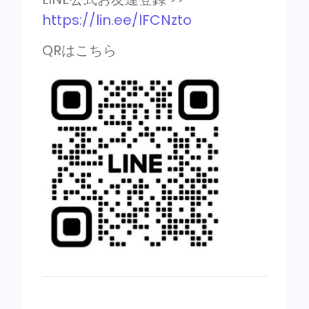
https://lin.ee/lFCNzto
QRはこちら