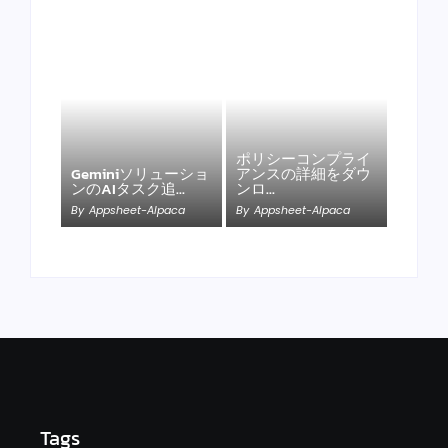
ポリシーコンプライ
Geminiソリューショ
アンスの詳細をダウ
ンのAIタスク追…
ンロ…
By
Appsheet-Alpaca
By
Appsheet-Alpaca
Tags